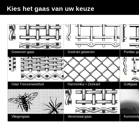
Kies het gaas van uw keuze
Geweven gaas
Gedrukt geweven
Puntlas g
Glad Tressenweefsel
Harmonika + Zeskant
Golfgaas
Vliegengaas
Verenstaal gaas
Kunststof